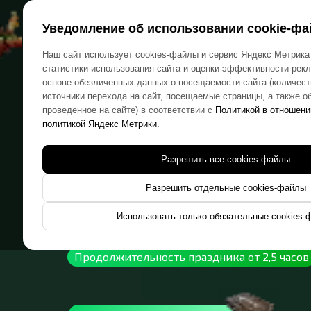
Уведомление об использовании cookie-фа
Главная
Рассчитать стоимость
Отзывы
Контакт
Наш сайт использует cookies-файлы и сервис Яндекс Метрика
статистики использования сайта и оценки эффективности рек
основе обезличенных данных о посещаемости сайта (количест
источники перехода на сайт, посещаемые страницы, а также о
НЕ БАНАЛЬНЫЙ ВЫПУСКНОЙ
проведенное на сайте) в соответствии с
Политикой в отношени
ДЖУМАН
политикой Яндекс Метрики.
Разрешить все cookies-файлы
Разрешить отдельные cookies-файлы
Выпускной, который точно запомнитс
Использовать только обязательные cookies-
Продолжительность праздника от 2,5 часов